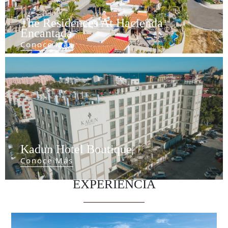
The Residences At Hacienda
Encantada
Conoce Más
Kadun Hotel Boutique
Conoce Más
EXPERIENCIA